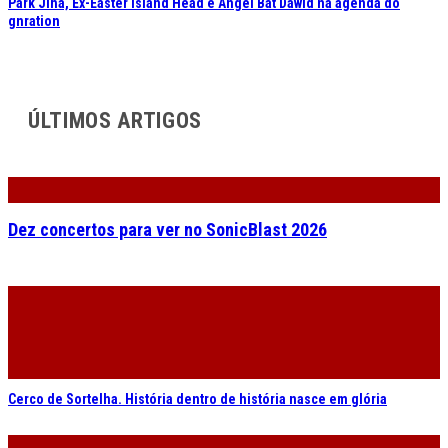
Dez concertos para ver no SonicBlast 2026
Cerco de Sortelha. História dentro de história nasce em glória
Sonus Art Fest. Enola Gay são a primeira confirmação para Guimarães
Nouvelle Vague interpretam Depeche Mode em cinco concertos
marcados para Fevereiro
Jamiroquai no Ageas Cooljazz. A fotogaleria do concerto