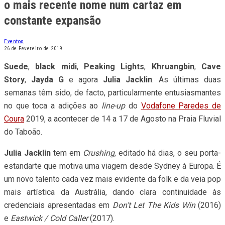
Coura
2019, a acontecer de 14 a 17 de Agosto na Praia Fluvial
do Taboão.
Julia Jacklin
tem em
Crushing
, editado há dias, o seu porta-
estandarte que motiva uma viagem desde Sydney à Europa. É
um novo talento cada vez mais evidente da folk e da veia pop
mais artística da Austrália, dando clara continuidade às
credenciais apresentadas em
Don’t Let The Kids Win
(2016)
e
Eastwick / Cold Caller
(2017).
Mas se Paredes de Coura também significa descoberta (ou
suspeita), os texanos
Khruangbin
são talvez uma das
bandas mais exóticas a ter em conta nesta edição. Rock
instrumental cheio de funk e com um sentido quase arábico
nas suas melodias, o trio mostrará que essa coisa da world
music é um rótulo cada vez mais desmistificado devido aos
alarmes soados da globalização.
Con Todo El Mundo
, de
2018, é o cartão-de-visita. Já o enigmático quarteto
black