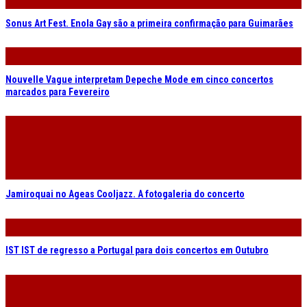
IST IST de regresso a Portugal para dois concertos em Outubro
Park Jiha, Ex-Easter Island Head e Angel Bat Dawid na agenda do
gnration
CA Vilar de Mouros. Lambrini Girls, Kaiser Chiefs e Cabaret Voltaire
nas doze novidades do cartaz