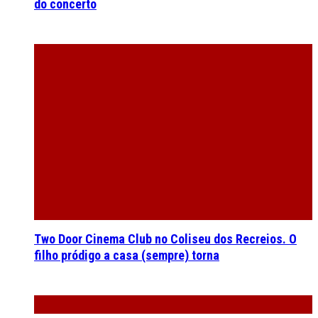
Two Door Cinema Club no Coliseu dos Recreios. O
filho pródigo a casa (sempre) torna
Maruja no LAV. Quando o amor se endeusa, o ódio
fica sem voz
REVIEWS
ENTREVISTAS
OPINIÃO
SOBRE NÓS
CONTACTO