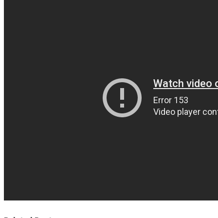
Related Posts
Sonus Art Fest. Enola Gay são a primeira confirmação para Guimarães
Nouvelle Vague interpretam Depeche Mode em cinco concertos
marcados para Fevereiro