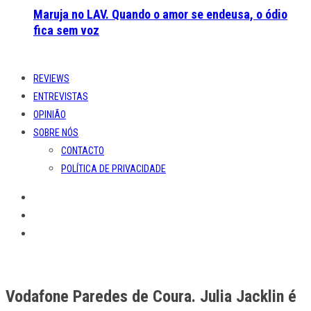
POLÍTICA DE PRIVACIDADE
Vodafone Paredes de Coura. Julia Jacklin é
o mais recente nome num cartaz em
constante expansão
Eventos
26 de Fevereiro de 2019
Suede
,
black midi
,
Peaking Lights
,
Khruangbin
,
Cave
Story
,
Jayda G
e agora
Julia Jacklin
. As últimas duas
semanas têm sido, de facto, particularmente entusiasmantes
no que toca a adições ao
line-up
do
Vodafone Paredes de