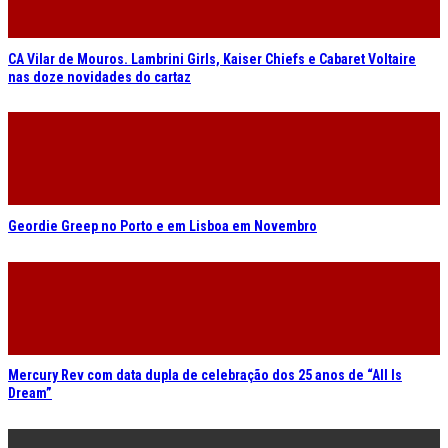
CA Vilar de Mouros. Lambrini Girls, Kaiser Chiefs e Cabaret Voltaire
nas doze novidades do cartaz
Geordie Greep no Porto e em Lisboa em Novembro
Mercury Rev com data dupla de celebração dos 25 anos de “All Is
Dream”