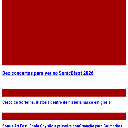
Dez concertos para ver no SonicBlast 2026
Cerco de Sortelha. História dentro de história nasce em glória
Sonus Art Fest. Enola Gay são a primeira confirmação para Guimarães