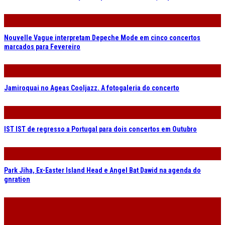
Nouvelle Vague interpretam Depeche Mode em cinco concertos
marcados para Fevereiro
Jamiroquai no Ageas Cooljazz. A fotogaleria do concerto
IST IST de regresso a Portugal para dois concertos em Outubro
Park Jiha, Ex-Easter Island Head e Angel Bat Dawid na agenda do
gnration