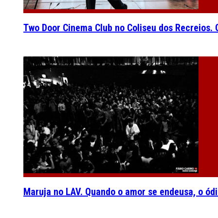
Two Door Cinema Club no Coliseu dos Recreios. O
Maruja no LAV. Quando o amor se endeusa, o ódi