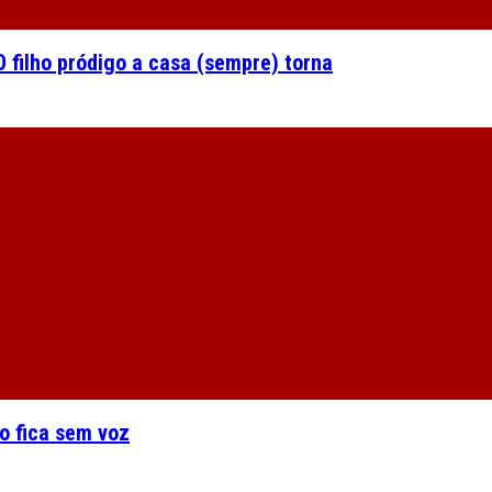
 filho pródigo a casa (sempre) torna
o fica sem voz