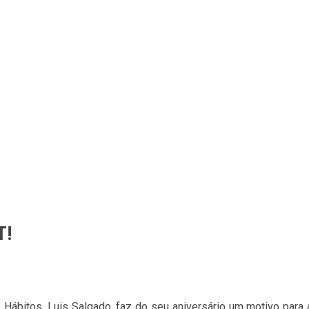
T!
ábitos, Luis Salgado, faz do seu aniversário um motivo para ab