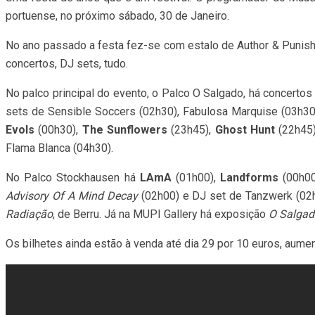
portuense, no próximo sábado, 30 de Janeiro.
No ano passado a festa fez-se com estalo de Author & Punis
concertos, DJ sets, tudo.
No palco principal do evento, o Palco O Salgado, há concerto
sets de Sensible Soccers (02h30), Fabulosa Marquise (03h30
Evols
(00h30),
The Sunflowers
(23h45),
Ghost Hunt
(22h45
Flama Blanca (04h30).
No Palco Stockhausen há
LAmA
(01h00),
Landforms
(00h0
Advisory Of A Mind Decay
(02h00) e DJ set de Tanzwerk (02h
Radiação
, de Berru. Já na MUPI Gallery há exposição
O Salgad
Os bilhetes ainda estão à venda até dia 29 por 10 euros, aume