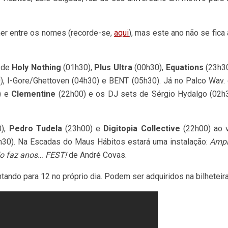
her entre os nomes (recorde-se,
aqui
), mas este ano não se fica 
s de
Holy Nothing
(01h30),
Plus Ultra
(00h30),
Equations
(23h3
), I-Gore/Ghettoven (04h30) e BENT (05h30). Já no Palco Wav.
) e
Clementine
(22h00) e os DJ sets de Sérgio Hydalgo (02h
0),
Pedro Tudela
(23h00) e
Digitopia Collective
(22h00) ao v
30). Na Escadas do Maus Hábitos estará uma instalação:
Ampl
o faz anos… FEST!
de André Covas.
ntando para 12 no próprio dia. Podem ser adquiridos na bilhetei