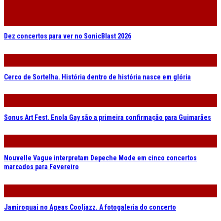
Dez concertos para ver no SonicBlast 2026
Cerco de Sortelha. História dentro de história nasce em glória
Sonus Art Fest. Enola Gay são a primeira confirmação para Guimarães
Nouvelle Vague interpretam Depeche Mode em cinco concertos
marcados para Fevereiro
Jamiroquai no Ageas Cooljazz. A fotogaleria do concerto