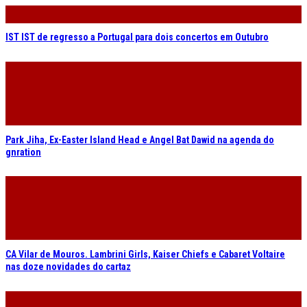
IST IST de regresso a Portugal para dois concertos em Outubro
Park Jiha, Ex-Easter Island Head e Angel Bat Dawid na agenda do
gnration
CA Vilar de Mouros. Lambrini Girls, Kaiser Chiefs e Cabaret Voltaire
nas doze novidades do cartaz