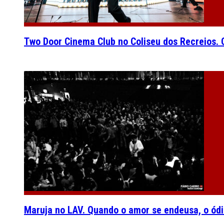
Two Door Cinema Club no Coliseu dos Recreios. O
Maruja no LAV. Quando o amor se endeusa, o ódi