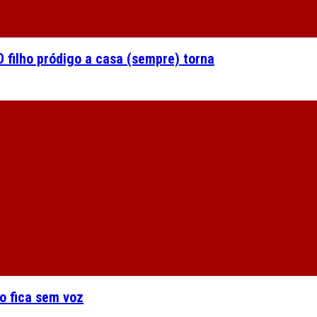
 filho pródigo a casa (sempre) torna
o fica sem voz