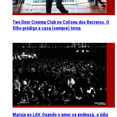
Two Door Cinema Club no Coliseu dos Recreios. O
filho pródigo a casa (sempre) torna
Maruja no LAV. Quando o amor se endeusa, o ódio