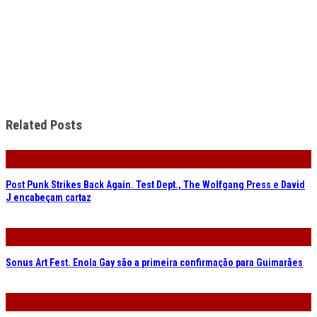
Related Posts
Post Punk Strikes Back Again. Test Dept., The Wolfgang Press e David
J encabeçam cartaz
Sonus Art Fest. Enola Gay são a primeira confirmação para Guimarães