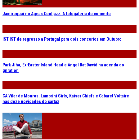
Jamiroquai no Ageas Cooljazz. A fotogaleria do concerto
IST IST de regresso a Portugal para dois concertos em Outubro
Park Jiha, Ex-Easter Island Head e Angel Bat Dawid na agenda do
gnration
CA Vilar de Mouros. Lambrini Girls, Kaiser Chiefs e Cabaret Voltaire
nas doze novidades do cartaz