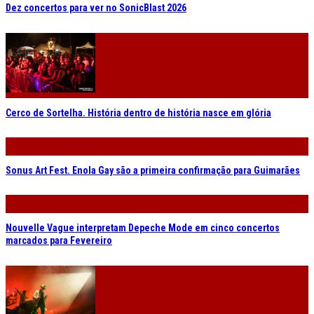
Dez concertos para ver no SonicBlast 2026
Cerco de Sortelha. História dentro de história nasce em glória
Sonus Art Fest. Enola Gay são a primeira confirmação para Guimarães
Nouvelle Vague interpretam Depeche Mode em cinco concertos
marcados para Fevereiro