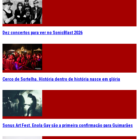
Dez concertos para ver no SonicBlast 2026
Cerco de Sortelha. História dentro de história nasce em glória
Sonus Art Fest. Enola Gay são a primeira confirmação para Guimarães