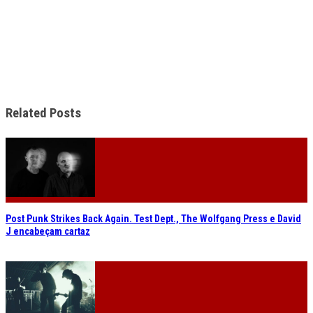
Related Posts
Post Punk Strikes Back Again. Test Dept., The Wolfgang Press e David
J encabeçam cartaz