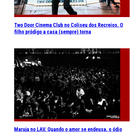
Two Door Cinema Club no Coliseu dos Recreios. O
filho pródigo a casa (sempre) torna
Maruja no LAV. Quando o amor se endeusa, o ódio