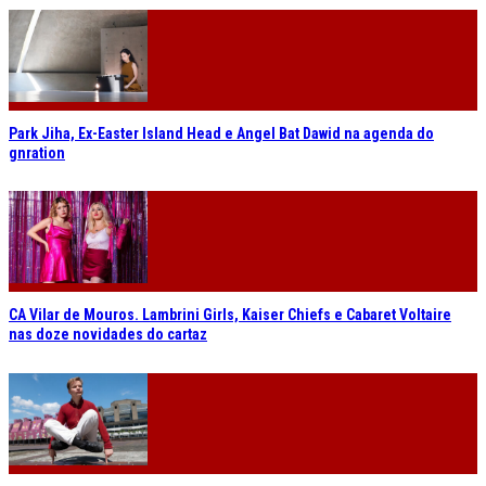
Park Jiha, Ex-Easter Island Head e Angel Bat Dawid na agenda do
gnration
CA Vilar de Mouros. Lambrini Girls, Kaiser Chiefs e Cabaret Voltaire
nas doze novidades do cartaz