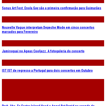
Sonus Art Fest. Enola Gay são a primeira confirmação para Guimarães
Nouvelle Vague interpretam Depeche Mode em cinco concertos
marcados para Fevereiro
Jamiroquai no Ageas Cooljazz. A fotogaleria do concerto
IST IST de regresso a Portugal para dois concertos em Outubro
Park Jiha, Ex-Easter Island Head e Angel Bat Dawid na agenda do