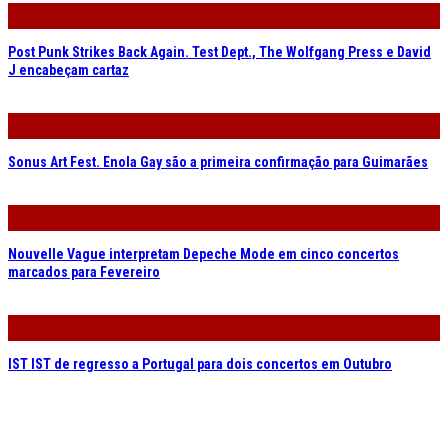
Post Punk Strikes Back Again. Test Dept., The Wolfgang Press e David
J encabeçam cartaz
Sonus Art Fest. Enola Gay são a primeira confirmação para Guimarães
Nouvelle Vague interpretam Depeche Mode em cinco concertos
marcados para Fevereiro
IST IST de regresso a Portugal para dois concertos em Outubro