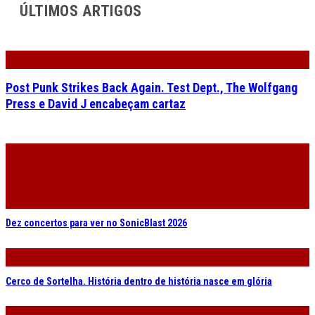
ÚLTIMOS ARTIGOS
Post Punk Strikes Back Again. Test Dept., The Wolfgang
Press e David J encabeçam cartaz
Dez concertos para ver no SonicBlast 2026
Cerco de Sortelha. História dentro de história nasce em glória