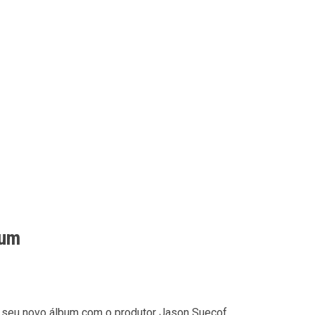
bum
 seu novo álbum com o produtor Jason Suecof.