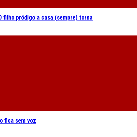
 filho pródigo a casa (sempre) torna
o fica sem voz