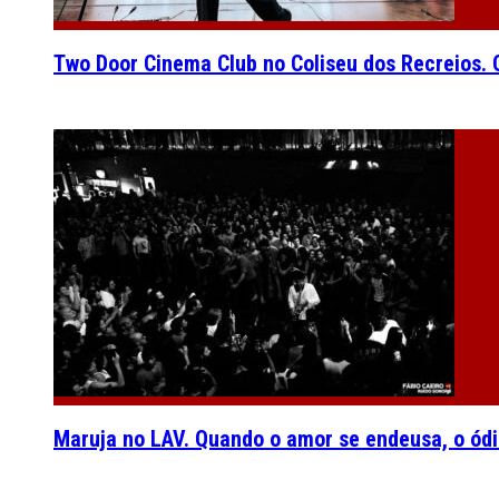
Two Door Cinema Club no Coliseu dos Recreios. O
Maruja no LAV. Quando o amor se endeusa, o ódi