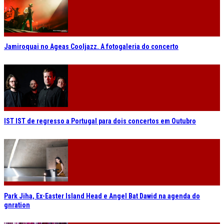
Jamiroquai no Ageas Cooljazz. A fotogaleria do concerto
IST IST de regresso a Portugal para dois concertos em Outubro
Park Jiha, Ex-Easter Island Head e Angel Bat Dawid na agenda do
gnration