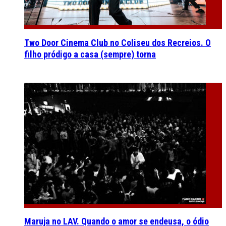
Two Door Cinema Club no Coliseu dos Recreios. O
filho pródigo a casa (sempre) torna
Maruja no LAV. Quando o amor se endeusa, o ódio