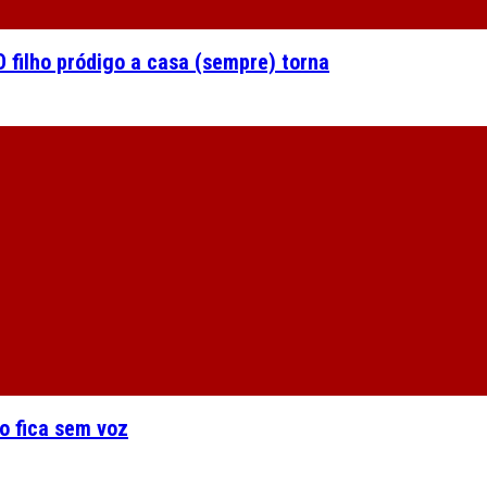
 filho pródigo a casa (sempre) torna
o fica sem voz