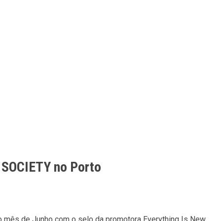
 SOCIETY no Porto
mo mês de Junho com o selo da promotora Everything Is New.