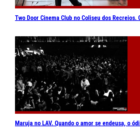
Two Door Cinema Club no Coliseu dos Recreios. O
Maruja no LAV. Quando o amor se endeusa, o ódi