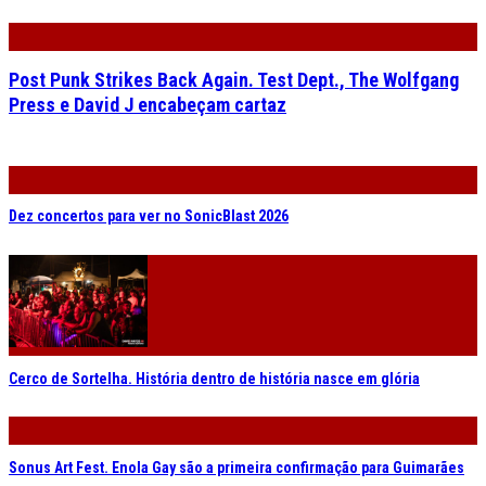
Post Punk Strikes Back Again. Test Dept., The Wolfgang
Press e David J encabeçam cartaz
Dez concertos para ver no SonicBlast 2026
Cerco de Sortelha. História dentro de história nasce em glória
Sonus Art Fest. Enola Gay são a primeira confirmação para Guimarães