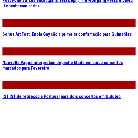
Post Punk Strikes Back Again. Test Dept., The Wolfgang Press e David
J encabeçam cartaz
Sonus Art Fest. Enola Gay são a primeira confirmação para Guimarães
Nouvelle Vague interpretam Depeche Mode em cinco concertos
marcados para Fevereiro
IST IST de regresso a Portugal para dois concertos em Outubro