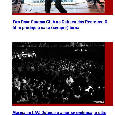
Two Door Cinema Club no Coliseu dos Recreios. O
filho pródigo a casa (sempre) torna
Maruja no LAV. Quando o amor se endeusa, o ódio