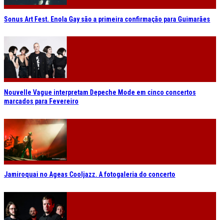
Sonus Art Fest. Enola Gay são a primeira confirmação para Guimarães
Nouvelle Vague interpretam Depeche Mode em cinco concertos
marcados para Fevereiro
Jamiroquai no Ageas Cooljazz. A fotogaleria do concerto