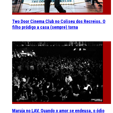
Two Door Cinema Club no Coliseu dos Recreios. O
filho pródigo a casa (sempre) torna
Maruja no LAV. Quando o amor se endeusa, o ódio