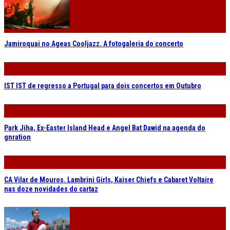
Jamiroquai no Ageas Cooljazz. A fotogaleria do concerto
IST IST de regresso a Portugal para dois concertos em Outubro
Park Jiha, Ex-Easter Island Head e Angel Bat Dawid na agenda do
gnration
CA Vilar de Mouros. Lambrini Girls, Kaiser Chiefs e Cabaret Voltaire
nas doze novidades do cartaz