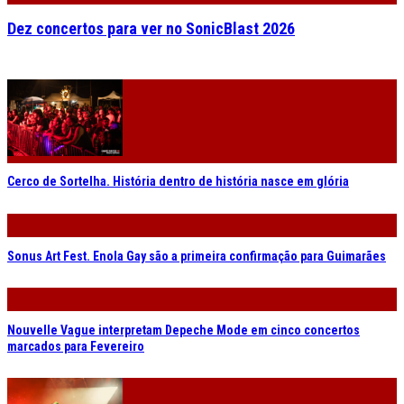
Dez concertos para ver no SonicBlast 2026
Cerco de Sortelha. História dentro de história nasce em glória
Sonus Art Fest. Enola Gay são a primeira confirmação para Guimarães
Nouvelle Vague interpretam Depeche Mode em cinco concertos
marcados para Fevereiro