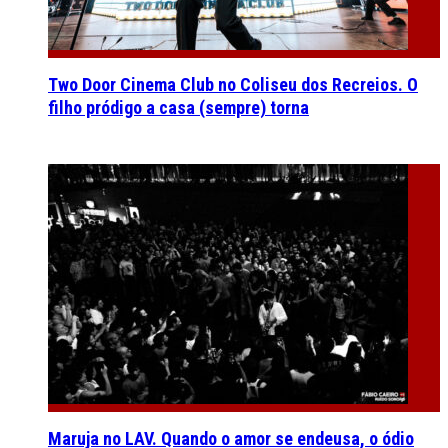
Two Door Cinema Club no Coliseu dos Recreios. O
filho pródigo a casa (sempre) torna
Maruja no LAV. Quando o amor se endeusa, o ódio