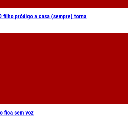
 filho pródigo a casa (sempre) torna
o fica sem voz