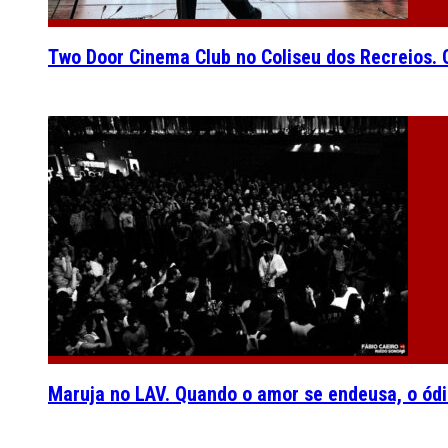
Two Door Cinema Club no Coliseu dos Recreios. O
Maruja no LAV. Quando o amor se endeusa, o ódi