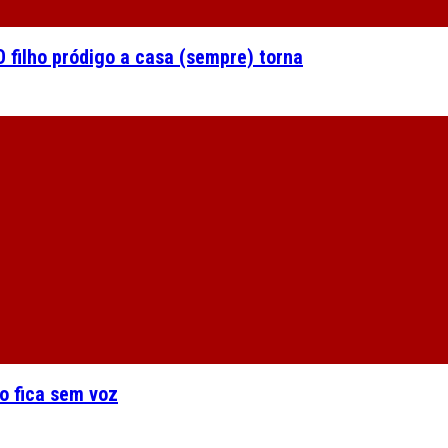
 filho pródigo a casa (sempre) torna
o fica sem voz