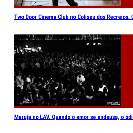
Two Door Cinema Club no Coliseu dos Recreios. O
Maruja no LAV. Quando o amor se endeusa, o ódi