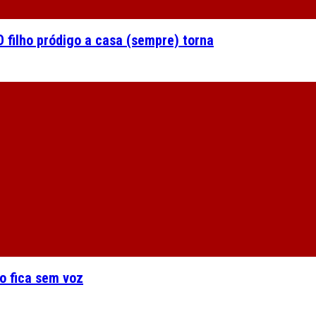
 filho pródigo a casa (sempre) torna
o fica sem voz