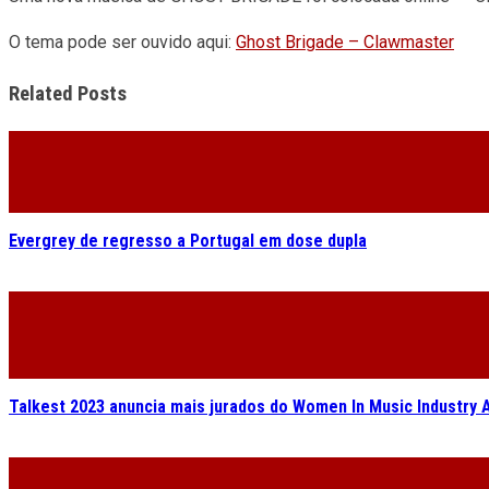
O tema pode ser ouvido aqui:
Ghost Brigade – Clawmaster
Related Posts
Evergrey de regresso a Portugal em dose dupla
Talkest 2023 anuncia mais jurados do Women In Music Industry 