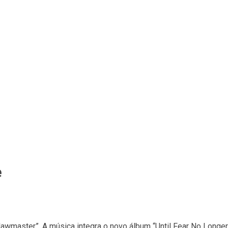
e
master”. A música integra o novo álbum “Until Fear No Longer 