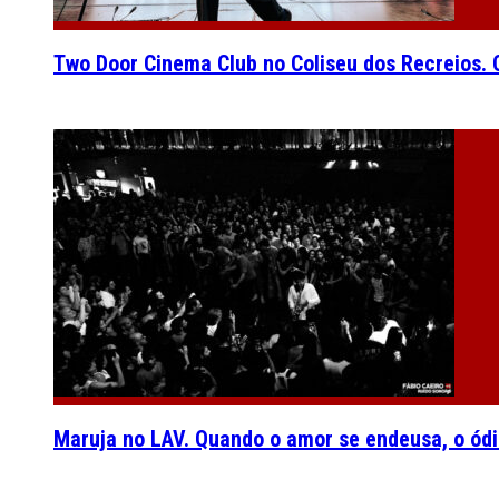
Two Door Cinema Club no Coliseu dos Recreios. O
Maruja no LAV. Quando o amor se endeusa, o ódi