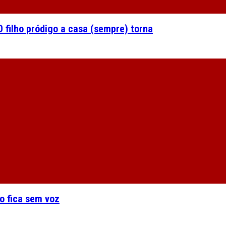
 filho pródigo a casa (sempre) torna
o fica sem voz