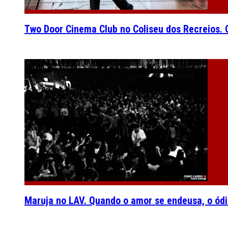
Two Door Cinema Club no Coliseu dos Recreios. O
Maruja no LAV. Quando o amor se endeusa, o ódi