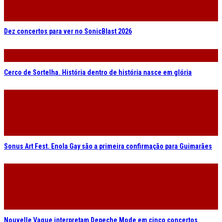
Dez concertos para ver no SonicBlast 2026
Cerco de Sortelha. História dentro de história nasce em glória
Sonus Art Fest. Enola Gay são a primeira confirmação para Guimarães
Nouvelle Vague interpretam Depeche Mode em cinco concertos