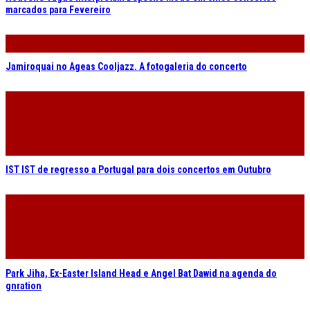
marcados para Fevereiro
Jamiroquai no Ageas Cooljazz. A fotogaleria do concerto
IST IST de regresso a Portugal para dois concertos em Outubro
Park Jiha, Ex-Easter Island Head e Angel Bat Dawid na agenda do
gnration