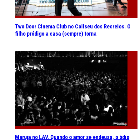
Two Door Cinema Club no Coliseu dos Recreios. O
filho pródigo a casa (sempre) torna
Maruja no LAV. Quando o amor se endeusa, o ódio