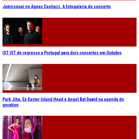
Jamiroquai no Ageas Cooljazz. A fotogaleria do concerto
IST IST de regresso a Portugal para dois concertos em Outubro
Park Jiha, Ex-Easter Island Head e Angel Bat Dawid na agenda do
gnration