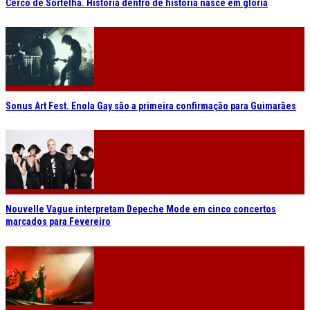
Cerco de Sortelha. História dentro de história nasce em glória
Sonus Art Fest. Enola Gay são a primeira confirmação para Guimarães
Nouvelle Vague interpretam Depeche Mode em cinco concertos
marcados para Fevereiro