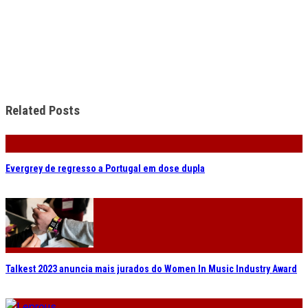
Related Posts
Evergrey de regresso a Portugal em dose dupla
Talkest 2023 anuncia mais jurados do Women In Music Industry Award