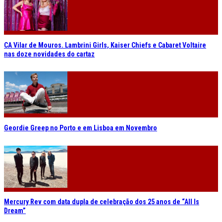
CA Vilar de Mouros. Lambrini Girls, Kaiser Chiefs e Cabaret Voltaire
nas doze novidades do cartaz
Geordie Greep no Porto e em Lisboa em Novembro
Mercury Rev com data dupla de celebração dos 25 anos de “All Is
Dream”