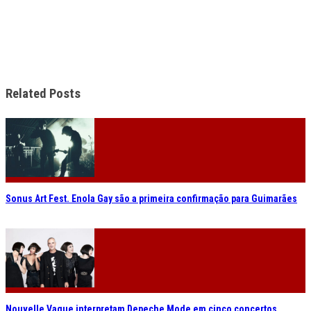
Related Posts
Sonus Art Fest. Enola Gay são a primeira confirmação para Guimarães
Nouvelle Vague interpretam Depeche Mode em cinco concertos