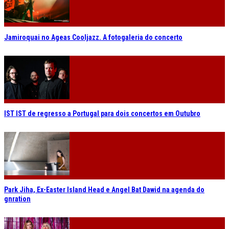
Jamiroquai no Ageas Cooljazz. A fotogaleria do concerto
IST IST de regresso a Portugal para dois concertos em Outubro
Park Jiha, Ex-Easter Island Head e Angel Bat Dawid na agenda do
gnration