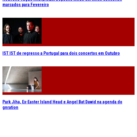
marcados para Fevereiro
IST IST de regresso a Portugal para dois concertos em Outubro
Park Jiha, Ex-Easter Island Head e Angel Bat Dawid na agenda do
gnration