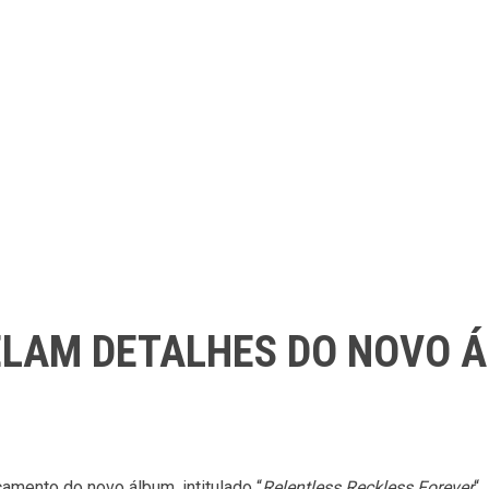
ELAM DETALHES DO NOVO 
çamento do novo álbum, intitulado “
Relentless Reckless Forever
“.