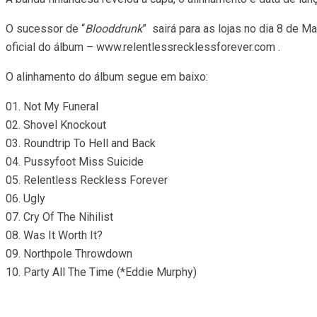
O sucessor de “
Blooddrunk
” sairá para as lojas no dia 8 de Ma
oficial do álbum – www.relentlessrecklessforever.com .
O alinhamento do álbum segue em baixo:
01. Not My Funeral
02. Shovel Knockout
03. Roundtrip To Hell and Back
04. Pussyfoot Miss Suicide
05. Relentless Reckless Forever
06. Ugly
07. Cry Of The Nihilist
08. Was It Worth It?
09. Northpole Throwdown
10. Party All The Time (*Eddie Murphy)