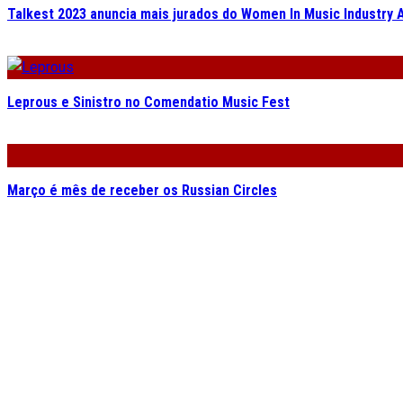
Talkest 2023 anuncia mais jurados do Women In Music Industry 
Leprous e Sinistro no Comendatio Music Fest
Março é mês de receber os Russian Circles