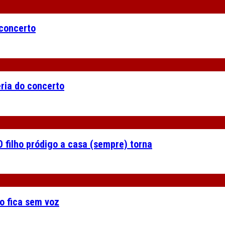
 concerto
eria do concerto
 filho pródigo a casa (sempre) torna
o fica sem voz