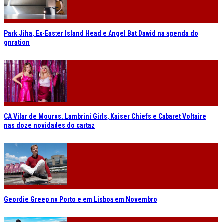
Park Jiha, Ex-Easter Island Head e Angel Bat Dawid na agenda do
gnration
CA Vilar de Mouros. Lambrini Girls, Kaiser Chiefs e Cabaret Voltaire
nas doze novidades do cartaz
Geordie Greep no Porto e em Lisboa em Novembro