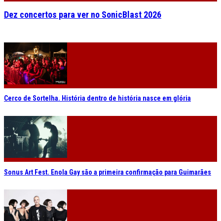
Dez concertos para ver no SonicBlast 2026
Cerco de Sortelha. História dentro de história nasce em glória
Sonus Art Fest. Enola Gay são a primeira confirmação para Guimarães