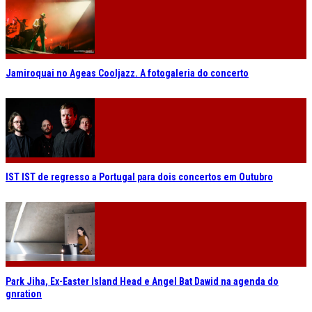
Jamiroquai no Ageas Cooljazz. A fotogaleria do concerto
IST IST de regresso a Portugal para dois concertos em Outubro
Park Jiha, Ex-Easter Island Head e Angel Bat Dawid na agenda do
gnration