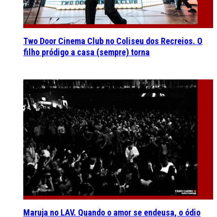
Two Door Cinema Club no Coliseu dos Recreios. O
filho pródigo a casa (sempre) torna
Maruja no LAV. Quando o amor se endeusa, o ódio