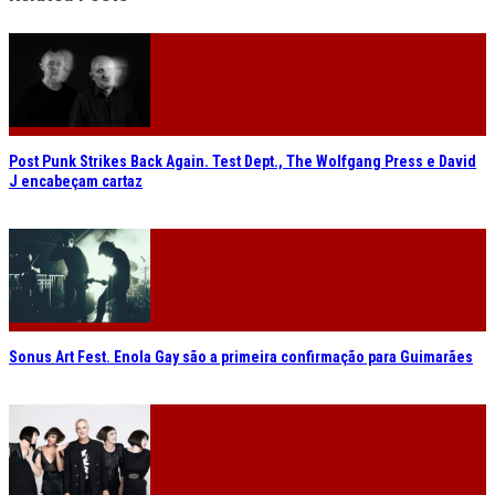
Post Punk Strikes Back Again. Test Dept., The Wolfgang Press e David
J encabeçam cartaz
Sonus Art Fest. Enola Gay são a primeira confirmação para Guimarães