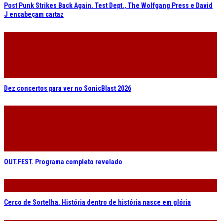
Post Punk Strikes Back Again. Test Dept., The Wolfgang Press e David
J encabeçam cartaz
Dez concertos para ver no SonicBlast 2026
OUT.FEST. Programa completo revelado
Cerco de Sortelha. História dentro de história nasce em glória