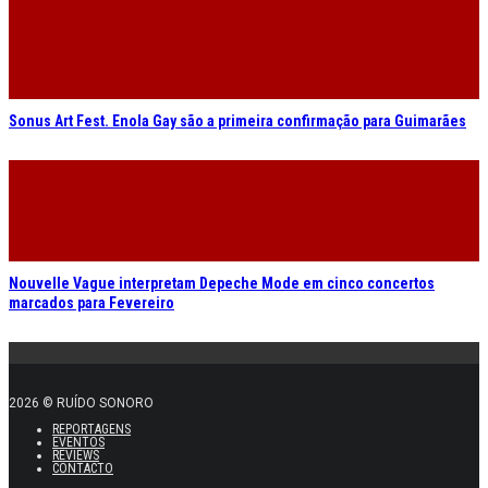
Sonus Art Fest. Enola Gay são a primeira confirmação para Guimarães
Nouvelle Vague interpretam Depeche Mode em cinco concertos
marcados para Fevereiro
2026 © RUÍDO SONORO
REPORTAGENS
EVENTOS
REVIEWS
CONTACTO