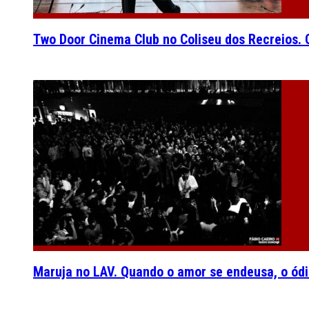
Two Door Cinema Club no Coliseu dos Recreios. O
Maruja no LAV. Quando o amor se endeusa, o ódi