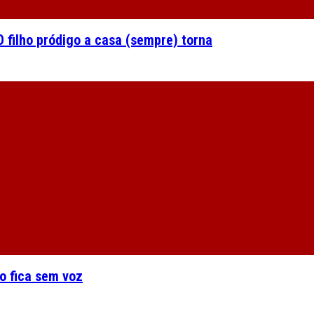
 filho pródigo a casa (sempre) torna
o fica sem voz