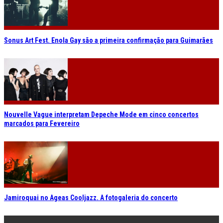
Sonus Art Fest. Enola Gay são a primeira confirmação para Guimarães
Nouvelle Vague interpretam Depeche Mode em cinco concertos
marcados para Fevereiro
Jamiroquai no Ageas Cooljazz. A fotogaleria do concerto