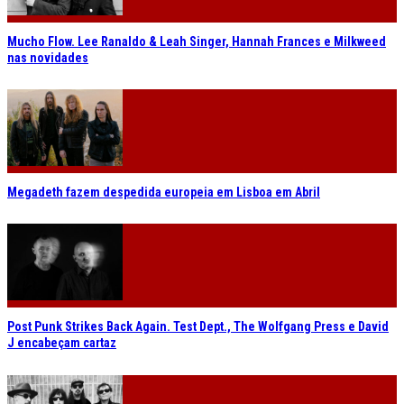
Mucho Flow. Lee Ranaldo & Leah Singer, Hannah Frances e Milkweed
nas novidades
Megadeth fazem despedida europeia em Lisboa em Abril
Post Punk Strikes Back Again. Test Dept., The Wolfgang Press e David
J encabeçam cartaz