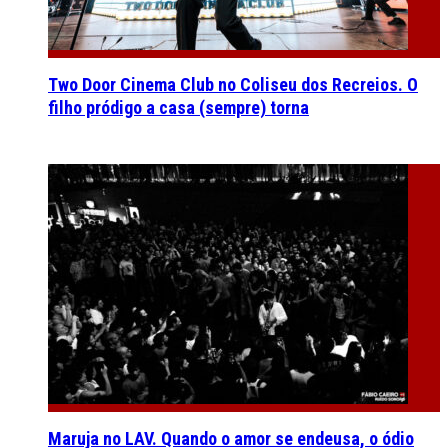
Two Door Cinema Club no Coliseu dos Recreios. O
filho pródigo a casa (sempre) torna
Maruja no LAV. Quando o amor se endeusa, o ódio