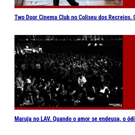
Two Door Cinema Club no Coliseu dos Recreios. O
Maruja no LAV. Quando o amor se endeusa, o ódi