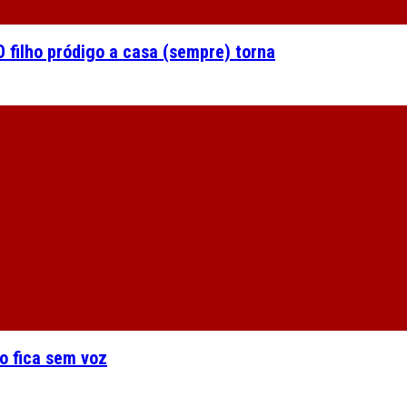
 filho pródigo a casa (sempre) torna
o fica sem voz