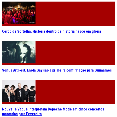
Cerco de Sortelha. História dentro de história nasce em glória
Sonus Art Fest. Enola Gay são a primeira confirmação para Guimarães
Nouvelle Vague interpretam Depeche Mode em cinco concertos
marcados para Fevereiro