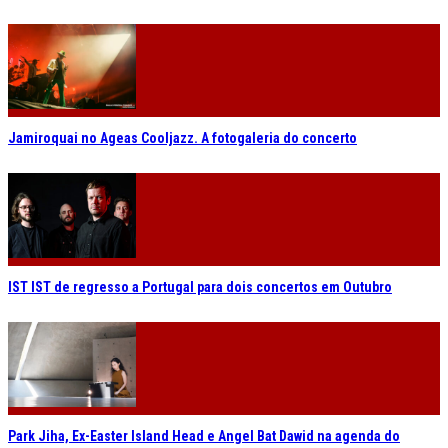
Jamiroquai no Ageas Cooljazz. A fotogaleria do concerto
IST IST de regresso a Portugal para dois concertos em Outubro
Park Jiha, Ex-Easter Island Head e Angel Bat Dawid na agenda do