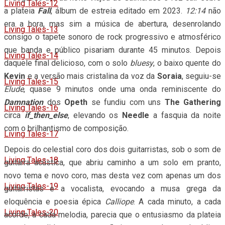
Living Tales-12
a plateia
Fall
, álbum de estreia editado em 2023.
12:14
não
era a hora, mas sim a música de abertura, desenrolando
Living Tales-13
consigo o tapete sonoro de rock progressivo e atmosférico
que banda e público pisariam durante 45 minutos. Depois
Living Tales-14
daquele final delicioso, com o solo
bluesy
, o baixo quente do
Kevin
e a versão mais cristalina da voz da
Soraia
, seguiu-se
Living Tales-15
Elude
, quase 9 minutos onde uma onda reminiscente do
Damnation
dos
Opeth
se fundiu com uns
The Gathering
Living Tales-16
circa
if_then_else
, elevando os
Needle
a fasquia da noite
com o brilhantismo de composição.
Living Tales-17
Depois do celestial coro dos dois guitarristas, sob o som de
Living Tales-18
guitarra acústica, que abriu caminho a um solo em pranto,
novo tema e novo coro, mas desta vez com apenas um dos
Living Tales-19
guitarristas e a vocalista, evocando a musa grega da
eloquência e poesia épica
Calliope
. A cada minuto, a cada
Living Tales-20
acorde, a cada melodia, parecia que o entusiasmo da plateia