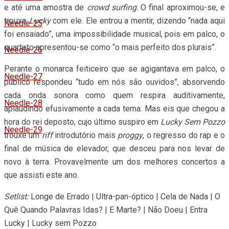
e até uma amostra de
crowd surfing
. O final aproximou-se, e
trouxe
Lucky
com ele. Ele entrou a mentir, dizendo “nada aqui
Needle-25
foi ensaiado”, uma impossibilidade musical, pois em palco, o
quarteto apresentou-se como “o mais perfeito dos plurais”.
Needle-26
Perante o monarca feiticeiro que se agigantava em palco, o
Needle-27
público respondeu “tudo em nós são ouvidos”, absorvendo
cada onda sonora como quem respira auditivamente,
Needle-28
aplaudindo efusivamente a cada tema. Mas eis que chegou a
hora do rei deposto, cujo último suspiro em
Lucky Sem Pozzo
Needle-29
trouxe um
riff
introdutório mais
proggy
, o regresso do rap e o
final de música de elevador, que desceu para nos levar de
novo à terra. Provavelmente um dos melhores concertos a
que assisti este ano.
Setlist:
Longe de Errado | Ultra-pan-óptico | Cela de Nada | O
Quê Quando Palavras Idas? | E Marte? | Não Doeu | Entra
Lucky | Lucky sem Pozzo