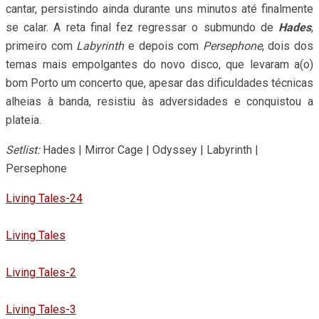
cantar, persistindo ainda durante uns minutos até finalmente
se calar. A reta final fez regressar o submundo de
Hades
,
primeiro com
Labyrinth
e depois com
Persephone
, dois dos
temas mais empolgantes do novo disco, que levaram a(o)
bom Porto um concerto que, apesar das dificuldades técnicas
alheias à banda, resistiu às adversidades e conquistou a
plateia.
Setlist:
Hades | Mirror Cage | Odyssey | Labyrinth |
Persephone
Living Tales-24
Living Tales
Living Tales-2
Living Tales-3