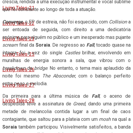
crescia, rendida a uma execução instrumental e vocal sublime
Living Tales-21
que foi constante ao longo de toda a atuação.
Converge
, o EP de estreia, não foi esquecido, com
Collision
a
Living Tales-22
ser entoada de seguida, com direito a uma dedicatória
anónima para alguém no público e um inesperado mas pujante
Living Tales-23
scream
final da
Soraia
. De regresso ao
Fall
, tocado quase na
íntegra, foi a vez do single
Castles
brilhar, envolvendo em
Living Tales-25
muralhas de energia sonora a sala, que vibrou com o
breakdown
da
bridge
. No entanto, o tema mais aplaudido da
Living Tales-26
noite foi mesmo
The Absconder
, com o balanço perfeito
entre peso e melodia.
Living Tales-27
Da primeira para a última música de
Fall
, o aceno de
Living Tales-28
despedida teve a assinatura de
Greed
, dando uma primeira
metade de melancolia contida lugar a um final de caos
contagiante, que saltou para a plateia com um
mosh
na qual a
Soraia
também participou. Visivelmente satisfeitos, a banda