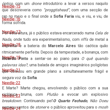
óptico
, com um
drone
introdutório a levar a versos naquilo
Needle-15
que descreveria como
“proggtishead”
, com uma secção de
rap no meio e o final onde a
Sofia Faria
viu, e viu, e viu, de
Needle-16
forma sofrida.
Needle-17
Por esta altura, já o público estava encarcerado numa
Cela de
Nada
, onde tudo era experimentalismo, com
riffs
de metal a
Needle-18
espreitar e a bateria do
Marcelo Aires
tão caótica quão
ritmicamente perfeita. Depois da tempestade, a bonança, com
Needle-19
Ricardo Pinto
a sentar-se ao piano para
O quê quando
palavras idas?
, uma balada de amigos imaginários poliglotas
Needle-21
que colocou em grande plano a simultaneamente frágil e
segura voz da
Sofia
.
Needle-22
E Marte? Marte chegou, envolvendo o público com a sua
ciclópica bruma, com
Plutão
a evocar um explosivo
Needle-23
breakdown
. Continuando pel’
O Quarto Fechado
,
Não Doeu
semeou ventos de
stoner
e o público aproveitou para o
mosh
Needle-24