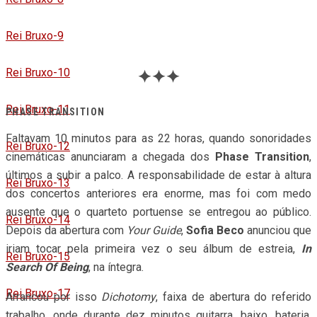
Rei Bruxo-9
Rei Bruxo-10
✦✦✦
Rei Bruxo-11
PHASE TRANSITION
Faltavam 10 minutos para as 22 horas, quando sonoridades
Rei Bruxo-12
cinemáticas anunciaram a chegada dos
Phase Transition
,
últimos a subir a palco. A responsabilidade de estar à altura
Rei Bruxo-13
dos concertos anteriores era enorme, mas foi com medo
ausente que o quarteto portuense se entregou ao público.
Rei Bruxo-14
Depois da abertura com
Your Guide
,
Sofia Beco
anunciou que
iriam tocar pela primeira vez o seu álbum de estreia,
In
Rei Bruxo-15
Search Of Being
, na íntegra.
Rei Bruxo-17
Arrancou por isso
Dichotomy
, faixa de abertura do referido
trabalho, onde durante dez minutos guitarra, baixo, bateria,