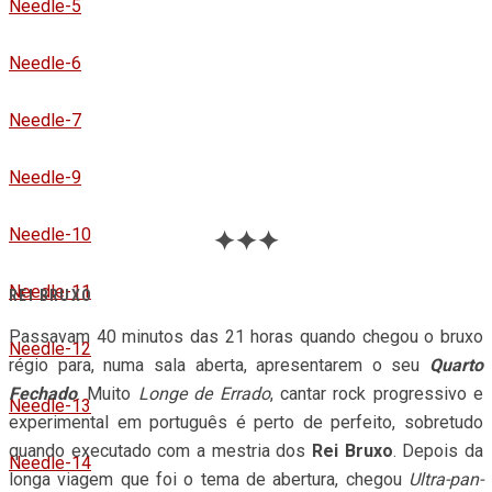
Needle-5
Needle-6
Needle-7
Needle-9
Needle-10
✦✦✦
Needle-11
REI BRUXO
Passavam 40 minutos das 21 horas quando chegou o bruxo
Needle-12
régio para, numa sala aberta, apresentarem o seu
Quarto
Fechado
. Muito
Longe de Errado
, cantar rock progressivo e
Needle-13
experimental em português é perto de perfeito, sobretudo
quando executado com a mestria dos
Rei Bruxo
. Depois da
Needle-14
longa viagem que foi o tema de abertura, chegou
Ultra-pan-