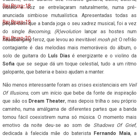
Rei Bruxo-18
violino e voz se entrelaçaram naturalmente, numa pré-
anunciada simbiose mutualística. Apresentadas todas as
Rei Bruxo-19
peças com que a banda joga o seu xadrez musical, foi a vez
do single
Becoming, (R)evolution
lançar as hostes num
Rei Bruxo-20
headbanging
feroz, que levou ao inevitável
mosh pit
. O refrão
contagiante é das melodias mais memoráveis do álbum, o
solo de guitarra do
Luís Dias
é energizante e o violino da
Sofia
que se segue dá um toque celestial, tudo a um ritmo
galopante, que bateria e baixo ajudam a manter.
Não menos interessante foram as crises existenciais em
Veil
Of Illusions
, com um início que bebe da fonte de inspiração
que são os
Dream Theater
, mas depois trilha o seu próprio
caminho, numa amálgama de diferentes partes que a banda
tornou fácil coexistirem numa só música. O momento mais
emotivo da noite deu-se ao som de
Shadows Of Grief
,
dedicada à falecida mãe do baterista
Fernando Maia
, a