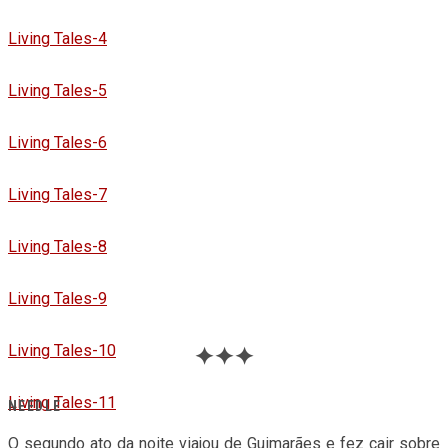
Living Tales-4
Living Tales-5
Living Tales-6
Living Tales-7
Living Tales-8
Living Tales-9
Living Tales-10
✦✦✦
Living Tales-11
NEEDLE
O segundo ato da noite viajou de Guimarães e fez cair sobre