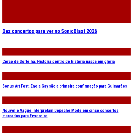
Sonus Art Fest. Enola Gay são a primeira confirmação para Guimarães
Nouvelle Vague interpretam Depeche Mode em cinco concertos
marcados para Fevereiro
Jamiroquai no Ageas Cooljazz. A fotogaleria do concerto
IST IST de regresso a Portugal para dois concertos em Outubro
Park Jiha, Ex-Easter Island Head e Angel Bat Dawid na agenda do
gnration