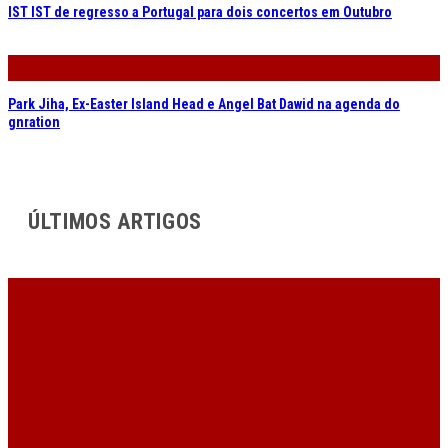
IST IST de regresso a Portugal para dois concertos em Outubro
Park Jiha, Ex-Easter Island Head e Angel Bat Dawid na agenda do
gnration
ÚLTIMOS ARTIGOS
Dez concertos para ver no SonicBlast 2026
Cerco de Sortelha. História dentro de história nasce em glória