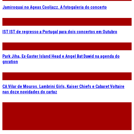
CA Vilar de Mouros. Lambrini Girls, Kaiser Chiefs e Cabaret Voltaire
nas doze novidades do cartaz
Geordie Greep no Porto e em Lisboa em Novembro
Mercury Rev com data dupla de celebração dos 25 anos de “All Is
Dream”
2026 © RUÍDO SONORO