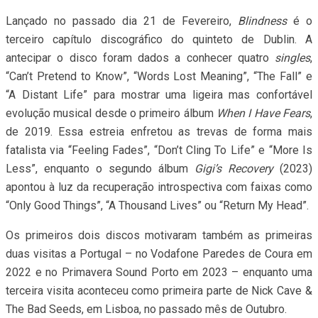
Lançado no passado dia 21 de Fevereiro,
Blindness
é o
terceiro capítulo discográfico do quinteto de Dublin. A
antecipar o disco foram dados a conhecer quatro
singles
,
“Can’t Pretend to Know”, “Words Lost Meaning”, “The Fall” e
“A Distant Life” para mostrar uma ligeira mas confortável
evolução musical desde o primeiro álbum
When I Have Fears
,
de 2019. Essa estreia enfretou as trevas de forma mais
fatalista via “Feeling Fades”, “Don’t Cling To Life” e “More Is
Less”, enquanto o segundo álbum
Gigi’s Recovery
(2023)
apontou à luz da recuperação introspectiva com faixas como
“Only Good Things”, “A Thousand Lives” ou “Return My Head”.
Os primeiros dois discos motivaram também as primeiras
duas visitas a Portugal – no Vodafone Paredes de Coura em
2022 e no Primavera Sound Porto em 2023 – enquanto uma
terceira visita aconteceu como primeira parte de Nick Cave &
The Bad Seeds, em Lisboa, no passado mês de Outubro.