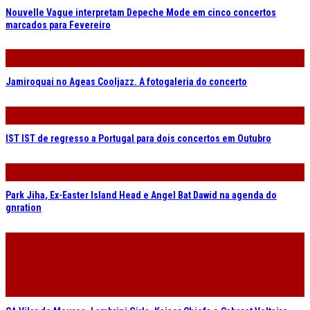
Nouvelle Vague interpretam Depeche Mode em cinco concertos
marcados para Fevereiro
Jamiroquai no Ageas Cooljazz. A fotogaleria do concerto
IST IST de regresso a Portugal para dois concertos em Outubro
Park Jiha, Ex-Easter Island Head e Angel Bat Dawid na agenda do
gnration