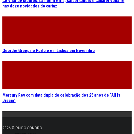
CA Vilar de Mouros. Lambrini Girls, Kaiser Chiefs e Cabaret Voltaire
nas doze novidades do cartaz
Geordie Greep no Porto e em Lisboa em Novembro
Mercury Rev com data dupla de celebração dos 25 anos de “All Is
Dream”
2026 © RUÍDO SONORO