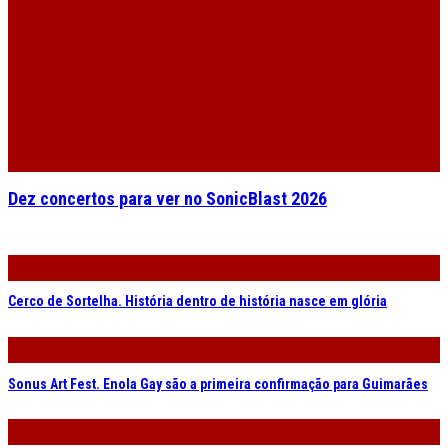
Dez concertos para ver no SonicBlast 2026
Cerco de Sortelha. História dentro de história nasce em glória
Sonus Art Fest. Enola Gay são a primeira confirmação para Guimarães