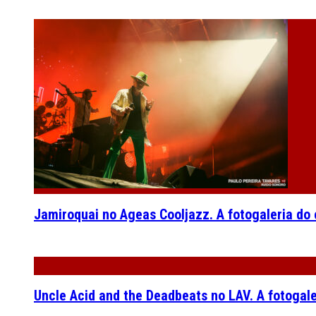
Jamiroquai no Ageas Cooljazz. A fotogaleria do
Uncle Acid and the Deadbeats no LAV. A fotogal