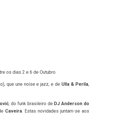
re os dias 2 e 6 de Outubro.
to), que une noise e jazz, e de
Ulla & Perila
,
ović
, do funk brasileiro de
DJ Anderson do
 de
Caveira
. Estas novidades juntam-se aos