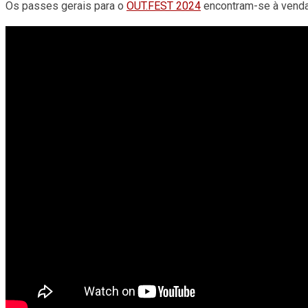
Os passes gerais para o
OUT.FEST 2024
encontram-se à venda 