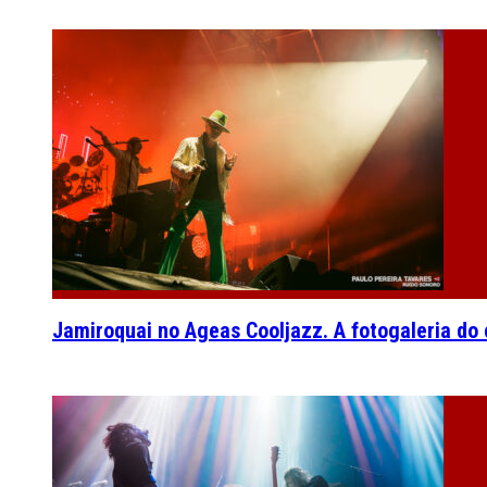
Jamiroquai no Ageas Cooljazz. A fotogaleria do