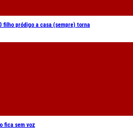
 filho pródigo a casa (sempre) torna
o fica sem voz