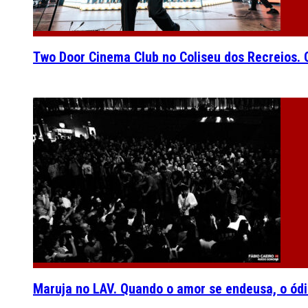
Two Door Cinema Club no Coliseu dos Recreios. O
Maruja no LAV. Quando o amor se endeusa, o ódi