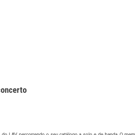
concerto
a 2 do LAV, percorrendo o seu catálogo a solo e de banda. O m