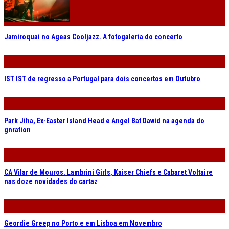
Jamiroquai no Ageas Cooljazz. A fotogaleria do concerto
IST IST de regresso a Portugal para dois concertos em Outubro
Park Jiha, Ex-Easter Island Head e Angel Bat Dawid na agenda do
gnration
CA Vilar de Mouros. Lambrini Girls, Kaiser Chiefs e Cabaret Voltaire
nas doze novidades do cartaz
Geordie Greep no Porto e em Lisboa em Novembro