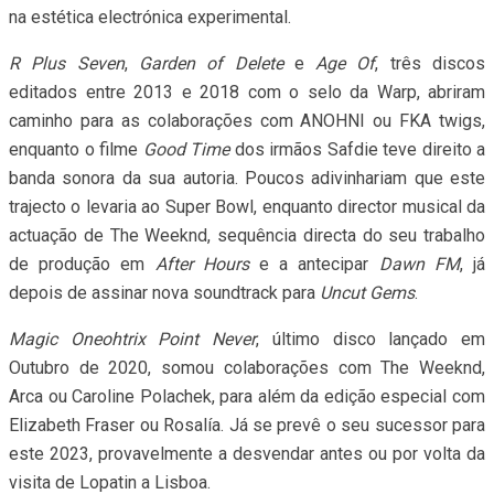
na estética electrónica experimental.
R Plus Seven
,
Garden of Delete
e
Age Of
, três discos
editados entre 2013 e 2018 com o selo da Warp, abriram
caminho para as colaborações com ANOHNI ou FKA twigs,
enquanto o filme
Good Time
dos irmãos Safdie teve direito a
banda sonora da sua autoria. Poucos adivinhariam que este
trajecto o levaria ao Super Bowl, enquanto director musical da
actuação de The Weeknd, sequência directa do seu trabalho
de produção em
After Hours
e a antecipar
Dawn FM
, já
depois de assinar nova soundtrack para
Uncut Gems
.
Magic Oneohtrix Point Never
, último disco lançado em
Outubro de 2020, somou colaborações com The Weeknd,
Arca ou Caroline Polachek, para além da edição especial com
Elizabeth Fraser ou Rosalía. Já se prevê o seu sucessor para
este 2023, provavelmente a desvendar antes ou por volta da
visita de Lopatin a Lisboa.