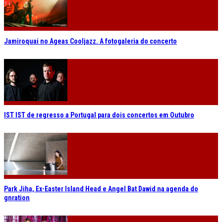
Jamiroquai no Ageas Cooljazz. A fotogaleria do concerto
IST IST de regresso a Portugal para dois concertos em Outubro
Park Jiha, Ex-Easter Island Head e Angel Bat Dawid na agenda do
gnration