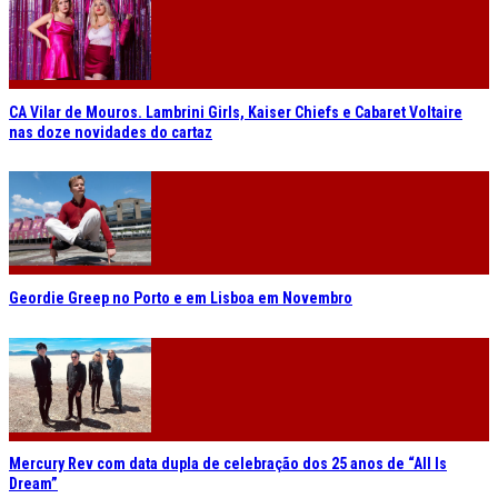
CA Vilar de Mouros. Lambrini Girls, Kaiser Chiefs e Cabaret Voltaire
nas doze novidades do cartaz
Geordie Greep no Porto e em Lisboa em Novembro
Mercury Rev com data dupla de celebração dos 25 anos de “All Is
Dream”