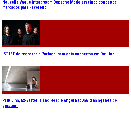
Nouvelle Vague interpretam Depeche Mode em cinco concertos
marcados para Fevereiro
IST IST de regresso a Portugal para dois concertos em Outubro
Park Jiha, Ex-Easter Island Head e Angel Bat Dawid na agenda do
gnration