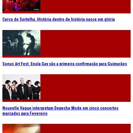
Cerco de Sortelha. História dentro de história nasce em glória
Sonus Art Fest. Enola Gay são a primeira confirmação para Guimarães
Nouvelle Vague interpretam Depeche Mode em cinco concertos
marcados para Fevereiro