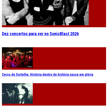
Dez concertos para ver no SonicBlast 2026
Cerco de Sortelha. História dentro de história nasce em glória