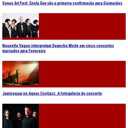
Sonus Art Fest. Enola Gay são a primeira confirmação para Guimarães
Nouvelle Vague interpretam Depeche Mode em cinco concertos
marcados para Fevereiro
Jamiroquai no Ageas Cooljazz. A fotogaleria do concerto