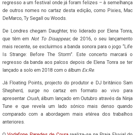
regresso a um festival onde já foram felizes – à semelhança
de outros nomes no cartaz desta edição, como Pixies, Mac
DeMarco, Ty Segall ou Woods.
De Londres chegam Daughter, trio liderado por Elena Tonra,
que têm em
Not To Disappear
, de 2016, o seu lançamento
mais recente, se excluirmos a banda sonora para o jogo “Life
Is Strange: Before The Storm”. Este concerto marcará o
regresso da banda aos palcos depois de Elena Tonra se ter
lançado a solo em 2018 com o álbum
Ex:Re
.
Já Floating Points, projecto do produtor e DJ britânico Sam
Shepherd, surge no cartaz em formato ao vivo para
apresentar
Crush
, álbum lançado em Outubro através da Ninja
Tune e que revela um lado sónico mais denso quando
comparado com a abordagem mais etérea dos trabalhos
anteriores.
O
Vodafone Paredes de Coura
realiza-se na Praia Fluvial do