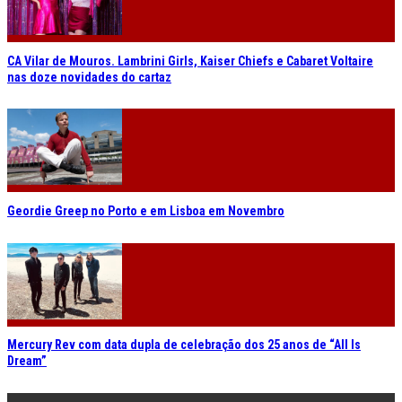
CA Vilar de Mouros. Lambrini Girls, Kaiser Chiefs e Cabaret Voltaire
nas doze novidades do cartaz
Geordie Greep no Porto e em Lisboa em Novembro
Mercury Rev com data dupla de celebração dos 25 anos de “All Is
Dream”