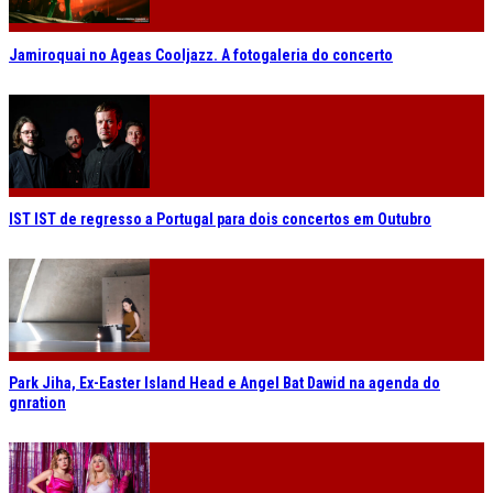
Jamiroquai no Ageas Cooljazz. A fotogaleria do concerto
IST IST de regresso a Portugal para dois concertos em Outubro
Park Jiha, Ex-Easter Island Head e Angel Bat Dawid na agenda do
gnration