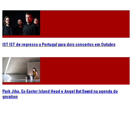
IST IST de regresso a Portugal para dois concertos em Outubro
Park Jiha, Ex-Easter Island Head e Angel Bat Dawid na agenda do
gnration