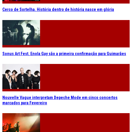
Cerco de Sortelha. História dentro de história nasce em glória
Sonus Art Fest. Enola Gay são a primeira confirmação para Guimarães
Nouvelle Vague interpretam Depeche Mode em cinco concertos
marcados para Fevereiro