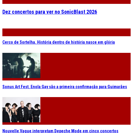
Dez concertos para ver no SonicBlast 2026
Cerco de Sortelha. História dentro de história nasce em glória
Sonus Art Fest. Enola Gay são a primeira confirmação para Guimarães
Nouvelle Vague interpretam Depeche Mode em cinco concertos