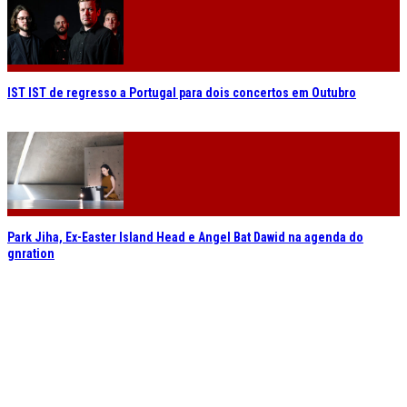
IST IST de regresso a Portugal para dois concertos em Outubro
Park Jiha, Ex-Easter Island Head e Angel Bat Dawid na agenda do
gnration