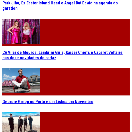
Park Jiha, Ex-Easter Island Head e Angel Bat Dawid na agenda do
gnration
CA Vilar de Mouros. Lambrini Girls, Kaiser Chiefs e Cabaret Voltaire
nas doze novidades do cartaz
Geordie Greep no Porto e em Lisboa em Novembro