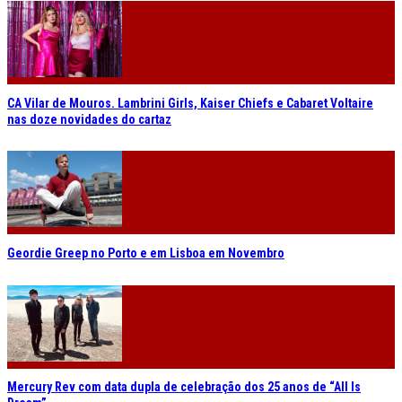
CA Vilar de Mouros. Lambrini Girls, Kaiser Chiefs e Cabaret Voltaire
nas doze novidades do cartaz
Geordie Greep no Porto e em Lisboa em Novembro
Mercury Rev com data dupla de celebração dos 25 anos de “All Is