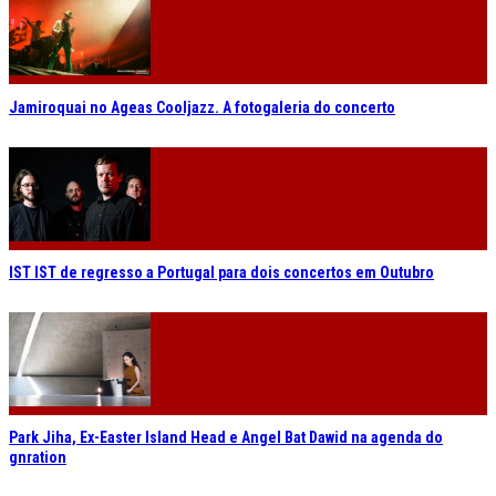
Jamiroquai no Ageas Cooljazz. A fotogaleria do concerto
IST IST de regresso a Portugal para dois concertos em Outubro
Park Jiha, Ex-Easter Island Head e Angel Bat Dawid na agenda do
gnration