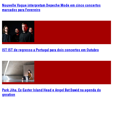
Nouvelle Vague interpretam Depeche Mode em cinco concertos
marcados para Fevereiro
IST IST de regresso a Portugal para dois concertos em Outubro
Park Jiha, Ex-Easter Island Head e Angel Bat Dawid na agenda do
gnration