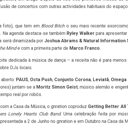
usão de concertos com outras actividades habituais do espaço
a foto), que tem em
Blood Bitch
o seu mais recente exorcism
bril. Na agenda destaca-se também
Ryley Walker
para apresenta
aga será dinamizada por
Joshua Abrams & Natural Information 
the Mind
e com a primeira parte de
Marco Franco
.
 noite dedicada à música de dança – a receita não é para meno
obre DJs locais.
a aberto:
PAUS
,
Octa Push
,
Conjunto Corona
,
Leviatã
,
Omega 
ores) juntam-se a
Moritz Simon Geist
, músico alemão e engen
empo real por robôs.
 com a Casa da Música, o gnration coproduz
Getting Better All
ers Lonely Hearts Club Band
. Uma celebração feita por mú
apresentada a 2 de Junho no gnration e em Outubro na Casa da M