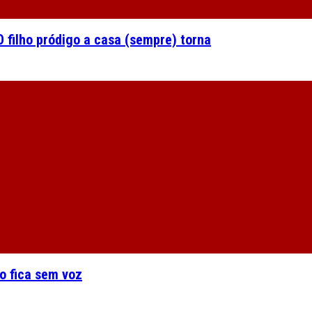
 filho pródigo a casa (sempre) torna
o fica sem voz