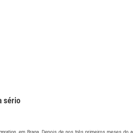
a sério
ration, em Braga. Depois de nos três primeiros meses do ano