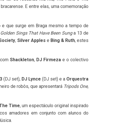
 bracarense. E entre elas, uma comemoração
o e que surge em Braga mesmo a tempo de
r
Golden Sings That Have Been Sung
a 13 de
Society
,
Silver Apples
e
Bing & Ruth
, estes
s com
Shackleton
,
DJ Firmeza
e o colectivo
3
(DJ set),
DJ Lynce
(DJ set) e a
Orquestra
heiro de robôs, que apresentará
Tripods One
,
 The Time
, um espectáculo original inspirado
sicos amadores em conjunto com alunos do
úsica.