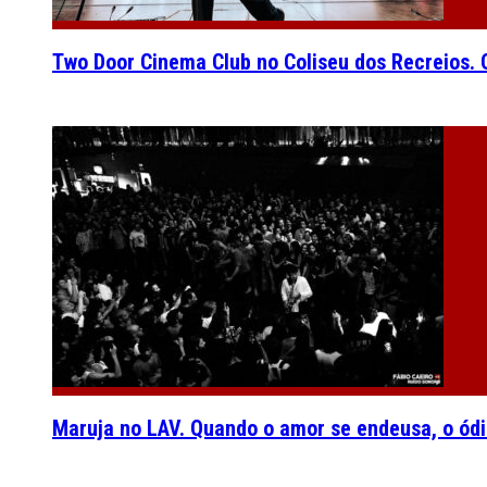
Two Door Cinema Club no Coliseu dos Recreios. O
Maruja no LAV. Quando o amor se endeusa, o ódi