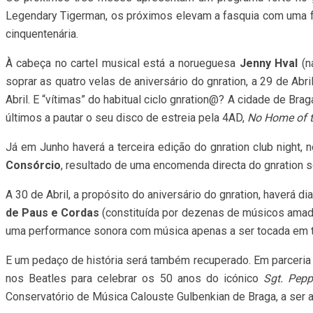
Legendary Tigerman, os próximos elevam a fasquia com uma f
cinquentenária.
À cabeça no cartel musical está a norueguesa
Jenny Hval
(n
soprar as quatro velas de aniversário do gnration, a 29 de A
Abril. E “vítimas” do habitual ciclo gnration@? A cidade de Br
últimos a pautar o seu disco de estreia pela 4AD,
No Home of 
Já em Junho haverá a terceira edição do gnration club night,
Consórcio
, resultado de uma encomenda directa do gnration s
A 30 de Abril, a propósito do aniversário do gnration, haverá di
de Paus e Cordas
(constituída por dezenas de músicos amad
uma performance sonora com música apenas a ser tocada em t
E um pedaço de história será também recuperado. Em parceria
nos Beatles para celebrar os 50 anos do icónico
Sgt. Pepp
Conservatório de Música Calouste Gulbenkian de Braga, a ser 