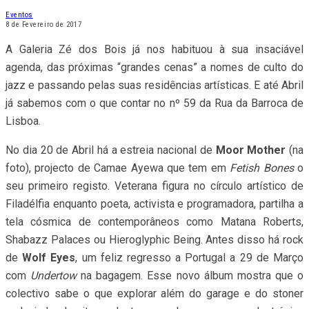
Eventos
8 de Fevereiro de 2017
A Galeria Zé dos Bois já nos habituou à sua insaciável
agenda, das próximas “grandes cenas” a nomes de culto do
jazz e passando pelas suas residências artísticas. E até Abril
já sabemos com o que contar no nº 59 da Rua da Barroca de
Lisboa.
No dia 20 de Abril há a estreia nacional de
Moor Mother
(na
foto), projecto de Camae Ayewa que tem em
Fetish Bones
o
seu primeiro registo. Veterana figura no círculo artístico de
Filadélfia enquanto poeta, activista e programadora, partilha a
tela cósmica de contemporâneos como Matana Roberts,
Shabazz Palaces ou Hieroglyphic Being. Antes disso há rock
de
Wolf Eyes
, um feliz regresso a Portugal a 29 de Março
com
Undertow
na bagagem. Esse novo álbum mostra que o
colectivo sabe o que explorar além do garage e do stoner