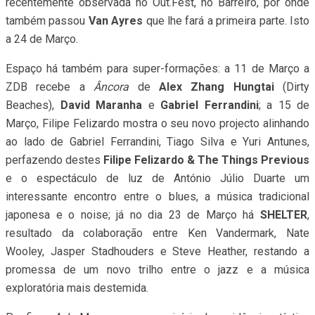
recentemente observada no Out.Fest, no Barreiro, por onde
também passou
Van Ayres
que lhe fará a primeira parte. Isto
a 24 de Março.
Espaço há também para super-formações: a 11 de Março a
ZDB recebe a
Âncora
de
Alex Zhang Hungtai
(Dirty
Beaches),
David Maranha
e
Gabriel Ferrandini
; a 15 de
Março, Filipe Felizardo mostra o seu novo projecto alinhando
ao lado de Gabriel Ferrandini, Tiago Silva e Yuri Antunes,
perfazendo destes
Filipe Felizardo & The Things Previous
e o espectáculo de luz de António Júlio Duarte um
interessante encontro entre o blues, a música tradicional
japonesa e o noise; já no dia 23 de Março há
SHELTER
,
resultado da colaboração entre Ken Vandermark, Nate
Wooley, Jasper Stadhouders e Steve Heather, restando a
promessa de um novo trilho entre o jazz e a música
exploratória mais destemida.