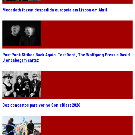
Megadeth fazem despedida europeia em Lisboa em Abril
Post Punk Strikes Back Again. Test Dept., The Wolfgang Press e David
J encabeçam cartaz
Dez concertos para ver no SonicBlast 2026