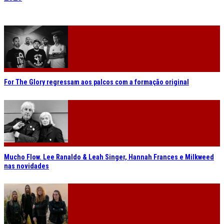
For The Glory regressam aos palcos com a formação original
Mucho Flow. Lee Ranaldo & Leah Singer, Hannah Frances e Milkweed
nas novidades