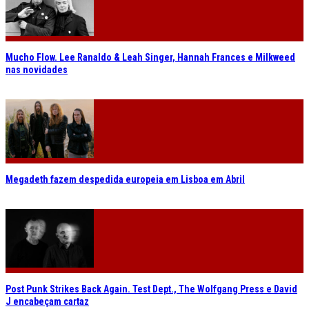
Mucho Flow. Lee Ranaldo & Leah Singer, Hannah Frances e Milkweed
nas novidades
Megadeth fazem despedida europeia em Lisboa em Abril
Post Punk Strikes Back Again. Test Dept., The Wolfgang Press e David
J encabeçam cartaz