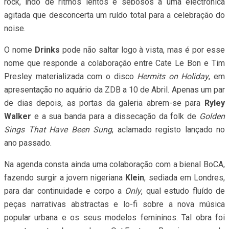
rock, indo de ritmos lentos e sebosos a uma electrónica
agitada que desconcerta um ruído total para a celebração do
noise.
O nome
Drinks
pode não saltar logo à vista, mas é por esse
nome que responde a colaboração entre Cate Le Bon e Tim
Presley materializada com o disco
Hermits on Holiday
, em
apresentação no aquário da ZDB a 10 de Abril. Apenas um par
de dias depois, as portas da galeria abrem-se para
Ryley
Walker
e a sua banda para a dissecação da folk de
Golden
Sings That Have Been Sung
, aclamado registo lançado no
ano passado.
Na agenda consta ainda uma colaboração com a bienal BoCA,
fazendo surgir a jovem nigeriana
Klein
, sediada em Londres,
para dar continuidade e corpo a
Only
, qual estudo fluído de
peças narrativas abstractas e lo-fi sobre a nova música
popular urbana e os seus modelos femininos. Tal obra foi