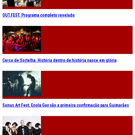
OUT.FEST. Programa completo revelado
Cerco de Sortelha. História dentro de história nasce em glória
Sonus Art Fest. Enola Gay são a primeira confirmação para Guimarães