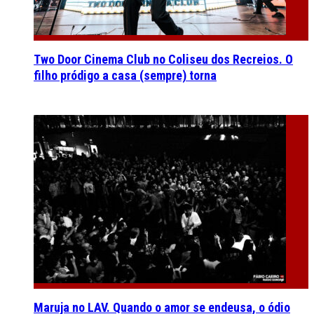
Two Door Cinema Club no Coliseu dos Recreios. O
filho pródigo a casa (sempre) torna
Maruja no LAV. Quando o amor se endeusa, o ódio