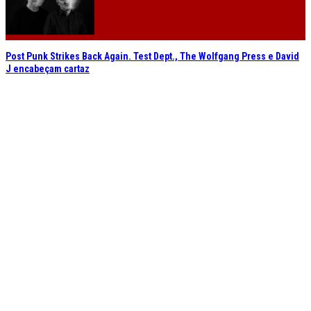
Post Punk Strikes Back Again. Test Dept., The Wolfgang Press e David
J encabeçam cartaz