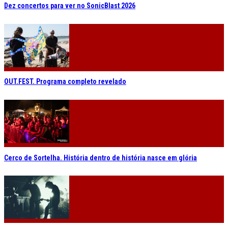
Dez concertos para ver no SonicBlast 2026
OUT.FEST. Programa completo revelado
Cerco de Sortelha. História dentro de história nasce em glória