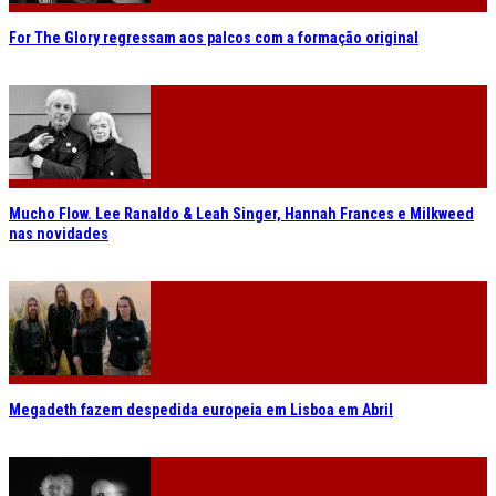
For The Glory regressam aos palcos com a formação original
Mucho Flow. Lee Ranaldo & Leah Singer, Hannah Frances e Milkweed
nas novidades
Megadeth fazem despedida europeia em Lisboa em Abril