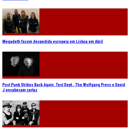
Megadeth fazem despedida europeia em Lisboa em Abril
Post Punk Strikes Back Again. Test Dept., The Wolfgang Press e David
J encabeçam cartaz