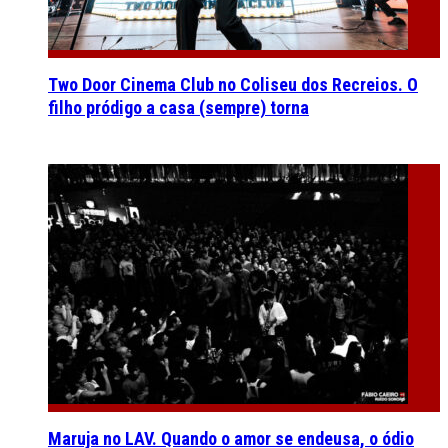
Two Door Cinema Club no Coliseu dos Recreios. O
filho pródigo a casa (sempre) torna
Maruja no LAV. Quando o amor se endeusa, o ódio