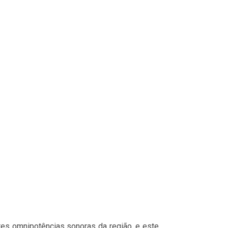
s omnipotências sonoras da região, e este