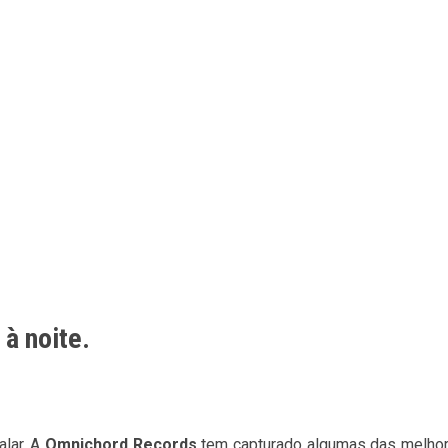
 à noite.
alar. A
Omnichord Records
tem capturado algumas das melhore