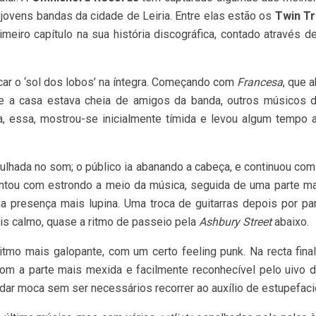
jovens bandas da cidade de Leiria. Entre elas estão os
Twin Tr
imeiro capítulo na sua história discográfica, contado através d
ar o ‘sol dos lobos’ na íntegra. Começando com
Francesa
, que 
e a casa estava cheia de amigos da banda, outros músicos d
a, essa, mostrou-se inicialmente tímida e levou algum tempo a
ulhada no som; o público ia abanando a cabeça, e continuou co
entou com estrondo a meio da música, seguida de uma parte mai
a presença mais lupina. Uma troca de guitarras depois por p
is calmo, quase a ritmo de passeio pela
Ashbury Street
abaixo.
itmo mais galopante, com um certo feeling punk. Na recta fina
om a parte mais mexida e facilmente reconhecível pelo uivo 
ar moca sem ser necessários recorrer ao auxílio de estupefaci