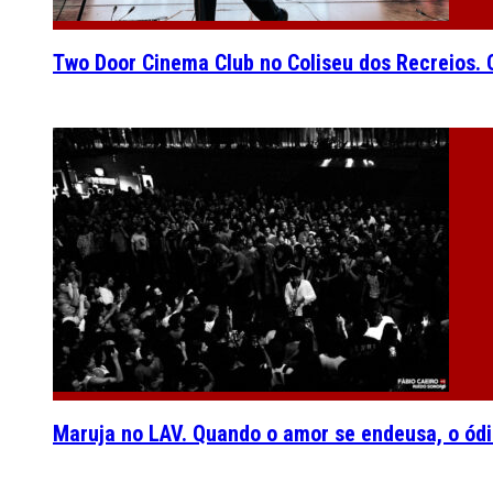
Two Door Cinema Club no Coliseu dos Recreios. O
Maruja no LAV. Quando o amor se endeusa, o ódi