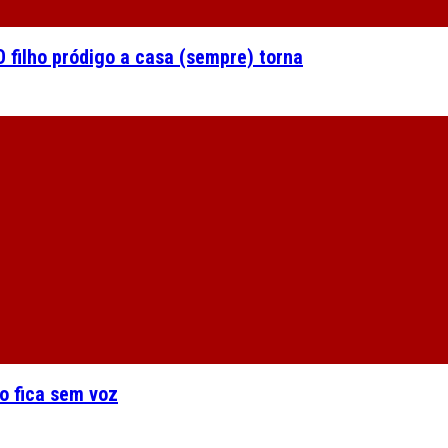
 filho pródigo a casa (sempre) torna
o fica sem voz