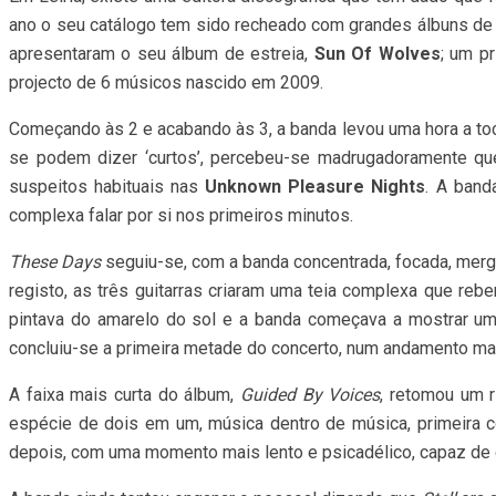
ano o seu catálogo tem sido recheado com grandes álbuns de 
apresentaram o seu álbum de estreia,
Sun Of Wolves
; um pr
projecto de 6 músicos nascido em 2009.
Começando às 2 e acabando às 3, a banda levou uma hora a toc
se podem dizer ‘curtos’, percebeu-se madrugadoramente qu
suspeitos habituais nas
Unknown Pleasure Nights
. A band
complexa falar por si nos primeiros minutos.
These Days
seguiu-se, com a banda concentrada, focada, merg
registo, as três guitarras criaram uma teia complexa que reb
pintava do amarelo do sol e a banda começava a mostrar um
concluiu-se a primeira metade do concerto, num andamento ma
A faixa mais curta do álbum,
Guided By Voices
, retomou um r
espécie de dois em um, música dentro de música, primeira c
depois, com uma momento mais lento e psicadélico, capaz de d