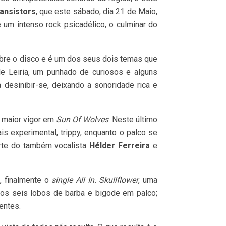
ansistors
, que este sábado, dia 21 de Maio,
e um intenso rock psicadélico, o culminar do
abre o disco e é um dos seus dois temas que
e Leiria, um punhado de curiosos e alguns
 desinibir-se, deixando a sonoridade rica e
m maior vigor em
Sun Of Wolves
. Neste último
s experimental, trippy, enquanto o palco se
arte do também vocalista
Hélder Ferreira
e
l, finalmente o
single All In. Skullflower
, uma
dos seis lobos de barba e bigode em palco;
entes.