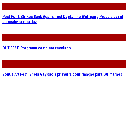
Post Punk Strikes Back Again. Test Dept., The Wolfgang Press e David
J encabeçam cartaz
OUT.FEST. Programa completo revelado
Sonus Art Fest. Enola Gay são a primeira confirmação para Guimarães