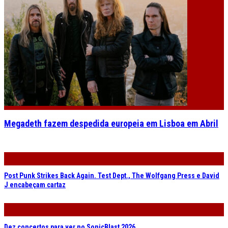
Megadeth fazem despedida europeia em Lisboa em Abril
Post Punk Strikes Back Again. Test Dept., The Wolfgang Press e David
J encabeçam cartaz
Dez concertos para ver no SonicBlast 2026