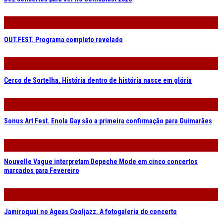
OUT.FEST. Programa completo revelado
Cerco de Sortelha. História dentro de história nasce em glória
Sonus Art Fest. Enola Gay são a primeira confirmação para Guimarães
Nouvelle Vague interpretam Depeche Mode em cinco concertos
marcados para Fevereiro
Jamiroquai no Ageas Cooljazz. A fotogaleria do concerto