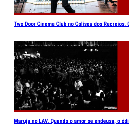
Two Door Cinema Club no Coliseu dos Recreios. O
Maruja no LAV. Quando o amor se endeusa, o ódi