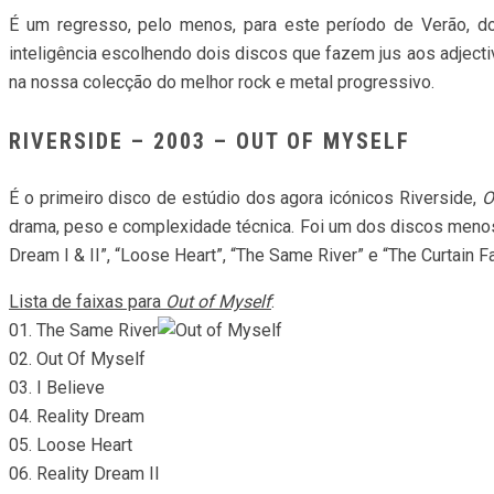
É um regresso, pelo menos, para este período de Verão, 
inteligência escolhendo dois discos que fazem jus aos adject
na nossa colecção do melhor rock e metal progressivo.
RIVERSIDE – 2003 – OUT OF MYSELF
É o primeiro disco de estúdio dos agora icónicos Riverside,
O
drama, peso e complexidade técnica. Foi um dos discos menos 
Dream I & II”, “Loose Heart”, “The Same River” e “The Curtain 
Lista de faixas para
Out of Myself
:
01.
The Same River
02.
Out Of Myself
03.
I Believe
04.
Reality Dream
05.
Loose Heart
06.
Reality Dream II