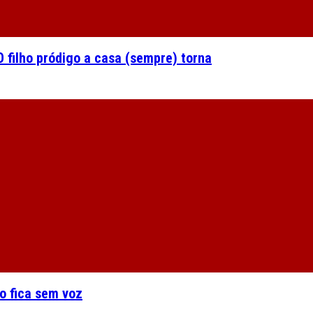
 filho pródigo a casa (sempre) torna
o fica sem voz