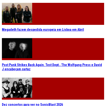
Megadeth fazem despedida europeia em Lisboa em Abril
Post Punk Strikes Back Again. Test Dept., The Wolfgang Press e David
J encabeçam cartaz
Dez concertos para ver no SonicBlast 2026