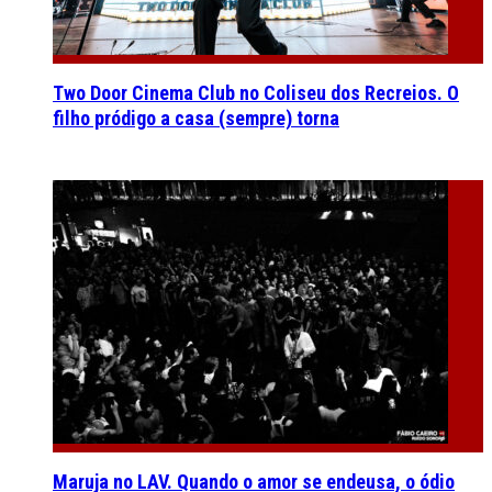
Two Door Cinema Club no Coliseu dos Recreios. O
filho pródigo a casa (sempre) torna
Maruja no LAV. Quando o amor se endeusa, o ódio