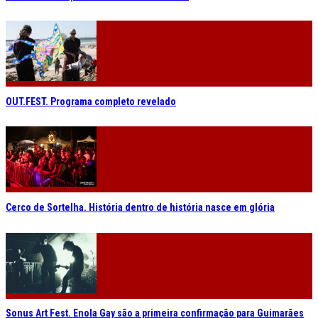
OUT.FEST. Programa completo revelado
Cerco de Sortelha. História dentro de história nasce em glória
Sonus Art Fest. Enola Gay são a primeira confirmação para Guimarães