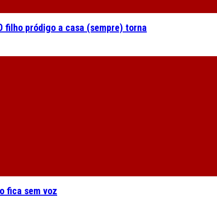
 filho pródigo a casa (sempre) torna
o fica sem voz