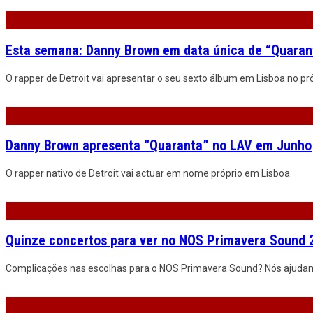
Esta semana: Danny Brown em data única de “Quaran
O rapper de Detroit vai apresentar o seu sexto álbum em Lisboa no p
Danny Brown apresenta “Quaranta” no LAV em Junho
O rapper nativo de Detroit vai actuar em nome próprio em Lisboa.
Quinze concertos para ver no NOS Primavera Sound 
Complicações nas escolhas para o NOS Primavera Sound? Nós ajuda