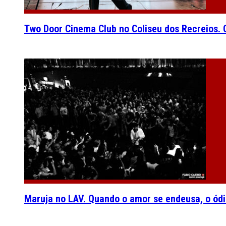
Two Door Cinema Club no Coliseu dos Recreios. O
Maruja no LAV. Quando o amor se endeusa, o ódi