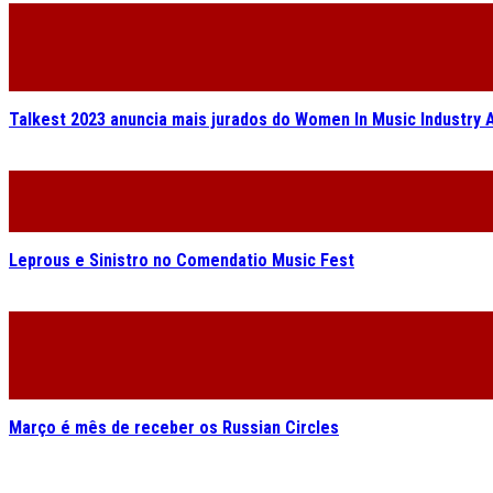
Talkest 2023 anuncia mais jurados do Women In Music Industry 
Leprous e Sinistro no Comendatio Music Fest
Março é mês de receber os Russian Circles