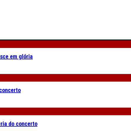
asce em glória
 concerto
eria do concerto